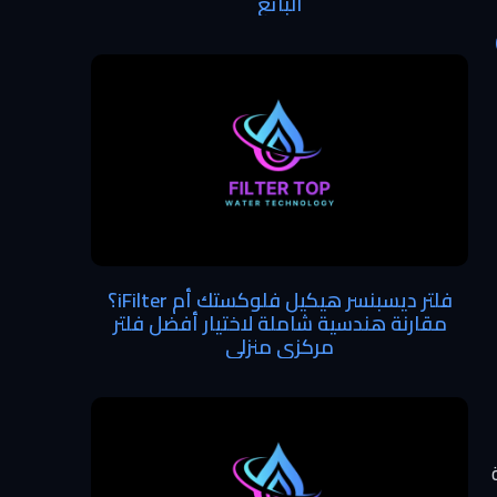
البائع
فلتر ديسبنسر هيكيل فلوكستك أم iFilter؟
مقارنة هندسية شاملة لاختيار أفضل فلتر
مركزي منزلي