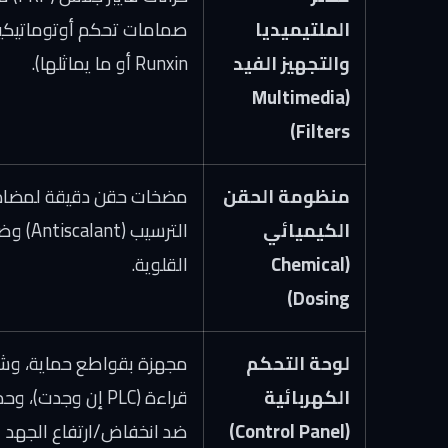
الملتيميديا
صمامات تحكم أوتوماتيكية
والتجهيز الفيد
Runxin أو ما يماثلها).
(Multimedia
Filters)
منظومة الحقن
مضخات حقن دقيقة لمضاد
الكيميائي
الترسيب (calant
(Chemical
القلوية.
Dosing)
لوحة التحكم
مجهزة بقواطع حماية، و
الكهربائية
قراءة (PLC إن وجدت)، و
(Control Panel)
ضد انخفاض/ارتفاع الجهد