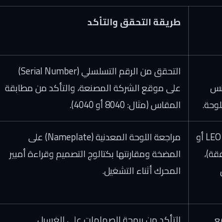
طريقة التحقق والتأكد
التحقق من الرقم التسلسلي (Serial Number)
 أو ترانس
على موقع الشركة المصنعة، والتأكد من مطابقة
لوحة.
المقاس (مثال: 8040 أو 4040).
براند موثوق (مثل مضخات LEO أو
مراجعة اللوحة المعدنية (Nameplate) على
 المتوافقة)،
المضخة ومقارنتها بكتالوج التصميم وقراءة أمبير
المحرك أثناء التشغيل.
اس (FRP) مع
التأكد من برمجة الصمامات على الغسيل