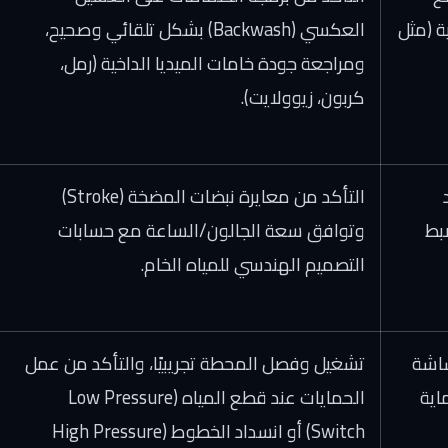
 (مثل
العكسي (Backwash) بشكل تلقائي وصحيح،
ومراجعة جودة خامات الميديا الداخية (رمل،
كربون، زيوولايت).
التأكد من معايرة نبضات المضخة (Stroke)
Antis) وضبط
وتوافق سعة الجالون/الساعة مع حسابات
التصميم الهندسي للمياه الخام.
شاشة
تشغيل وفصل المحطة تجريبيًا، والتأكد من عمل
حماية
الحمايات عند قطع المياه (Low Pressure
Switch) أو انسداد الخطوط (High Pressure