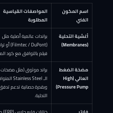
اسم المكون
المواصفات القياسية
الفني
المطلوبة
أغشية التحلية
براندات عالمية أصلية مثل
(Membranes)
(Filmtec / DuPont)
فيلم بالتوافق مع كود الم
مضخة الضغط
العالي (High
الـ Stainless Steel
Pressure Pump)
وبقدرة حصانية تدعم تدفق
التحلية.
فلاتر
خزانات فايبر جل