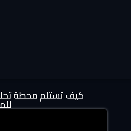
كيف تستلم محطة تحلية
للم