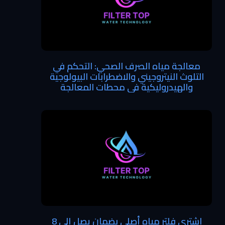
معالجة مياه الصرف الصحي: التحكم في
التلوث النيتروجيني والاضطرابات البيولوجية
والهيدروليكية في محطات المعالجة
اشتري فلتر مياه أصلي بضمان يصل إلى 8