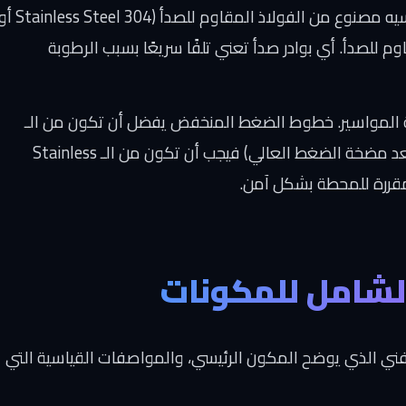
تأكد من أن الشاسيه مصنوع من الفولاذ المقاوم للصدأ (nless Steel 304
وم للصدأ. أي بوادر صدأ تعني تلفًا سريعًا بسبب الرطوبة
لمواسير. خطوط الضغط المنخفض يفضل أن تكون من الـ
UPVC عالي الجودة، أما خطوط الضغط العالي (بعد مضخة الضغط العالي) فيجب أن تكون من الـ Stainless
لفني الذي يوضح المكون الرئيسي، والمواصفات القياسية التي