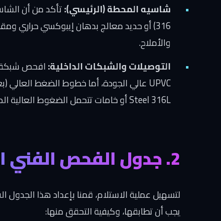
شاسيه المحطة (الرئيسي):
316) أو حديد معالج بدهان إيبوكسي حراري ومقا
والأملاح.
التوصيلات والشبكات الداخلية:
افحص شبكة ا
Steel 316L أو خامات تتحمل الضغوط العالية المقررة للمحطة بشكل آمن.
2. جدول الفحص الفني الشامل للمكونات
لتسهيل عملية الاستلام، قمنا بإعداد هذا الجدول ا
يجب أن تطابقها، وكيفية التحقق منها: