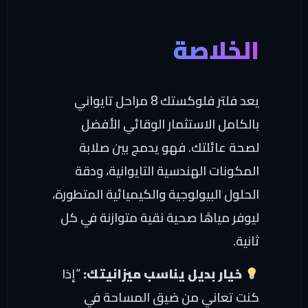
لخلاصة
يعد فلتر فلوكستك 8 مراحل تايواني
الكامل الاستثمار الوقائي الأفضل
صحة عائلتك. فهو يدمج بين صلابة
مكونات الهندسية التايوانية، ودقة
حلول البيولوجية والكيميائية المتطورة،
يوفر مياهًا صحية نقية متوازنة في كل
نية.
خيار بديل يناسب ميزانيتك:
“إذا
نت تعاني من ضيق المساحة في