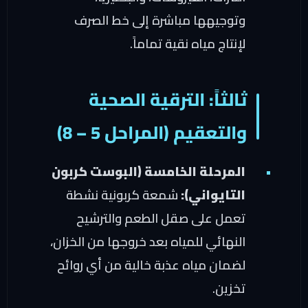
وتوجيهها مباشرة إلى خط الصرف
لإنتاج مياه نقية تماماً.
ثالثاً: الترقية الصحية
والتعقيم (المراحل 5 – 8)
المرحلة الخامسة (البوست كربون
التايواني):
شمعة كربونية نشطة
تعمل على صقل الطعم والترشيح
النهائي للمياه بعد خروجها من الخزان،
لضمان مياه عذبة خالية من أي روائح
تخزين.