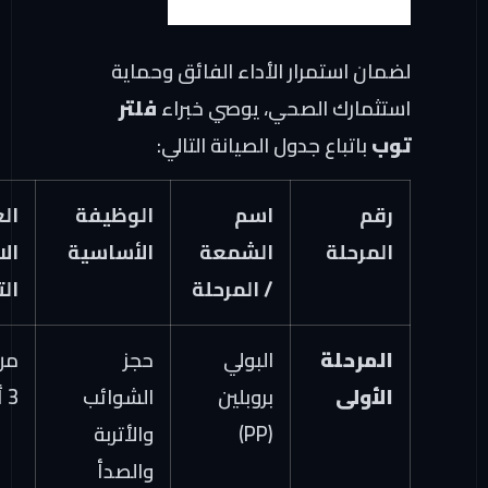
ضمان استمرار الأداء الفائق وحماية
ستثمارك الصحي، يوصي خبراء
فلتر
وب
باتباع جدول الصيانة التالي:
رقم
اسم
الوظيفة
العمر
المرحلة
الشمعة
الأساسية
الافتراضي
/ المرحلة
التقريبي
المرحلة
البولي
حجز
من 1 إلى
الأولى
بروبلين
الشوائب
3 أشهر
(PP)
والأتربة
والصدأ