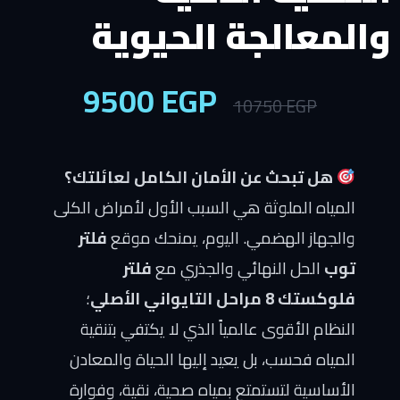
عالجة الحيوية
9500
EGP
10750
EGP
ل تبحث عن الأمان الكامل لعائلتك؟
اه الملوثة هي السبب الأول لأمراض الكلى
هاز الهضمي. اليوم، يمنحك موقع
فلتر
الحل النهائي والجذري مع
فلتر
راحل التايواني الأصلي
؛
ام الأقوى عالمياً الذي لا يكتفي بتنقية
اه فحسب، بل يعيد إليها الحياة والمعادن
اسية لتستمتع بمياه صحية، نقية، وفوارة