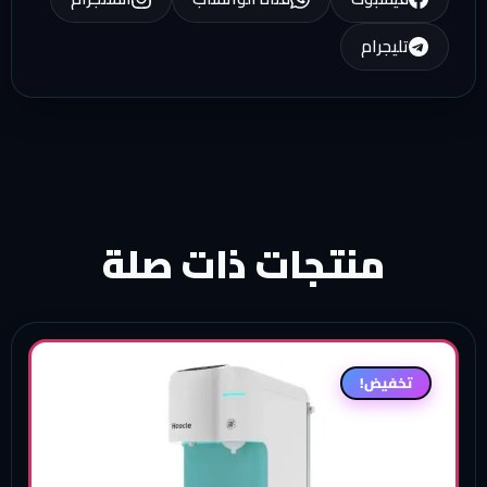
يجرام
منتجات ذات صلة
فيض!