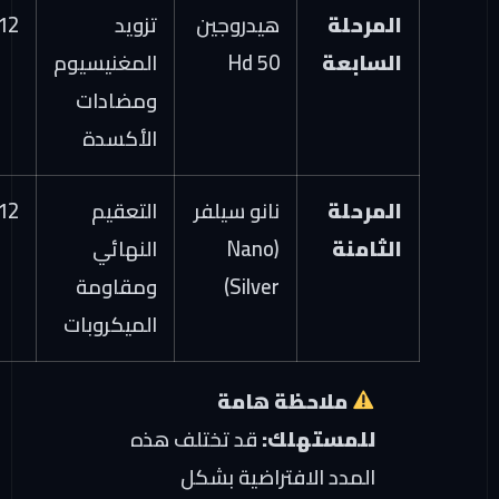
المرحلة
هيدروجين
تزويد
12 شهراً
السابعة
Hd 50
المغنيسيوم
ومضادات
الأكسدة
المرحلة
نانو سيلفر
التعقيم
12 شهراً
الثامنة
(Nano
النهائي
Silver)
ومقاومة
الميكروبات
ملاحظة هامة
للمستهلك:
قد تختلف هذه
المدد الافتراضية بشكل