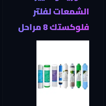
لشمعات لفلتر
لوكستك 8 مراحل