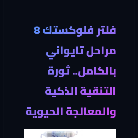
فلتر فلوكستك 8
راحل تايواني
الكامل.. ثورة
لتنقية الذكية
المعالجة الحيوية