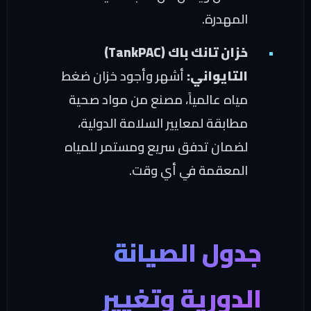
المهدرة.
خزان تانك باك (TankPAC)
التايواني:
أشهر وأجود خزان ضغط
مياه عالمياً، مصنع من مواد صحية
مطابقة لمعايير السلامة الدولية،
لضمان تدفق سريع ومستمر للمياه
المعقمة في أي وقت.
دول الصيانة
لدورية وتغيير