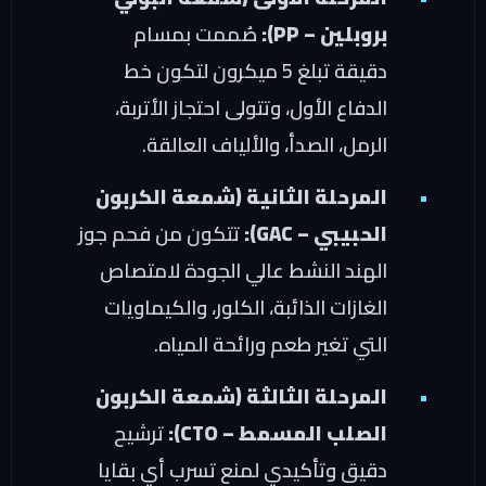
بروبلين – PP):
صُممت بمسام
دقيقة تبلغ 5 ميكرون لتكون خط
الدفاع الأول، وتتولى احتجاز الأتربة،
الرمل، الصدأ، والألياف العالقة.
المرحلة الثانية (شمعة الكربون
الحبيبي – GAC):
تتكون من فحم جوز
الهند النشط عالي الجودة لامتصاص
الغازات الذائبة، الكلور، والكيماويات
التي تغير طعم ورائحة المياه.
المرحلة الثالثة (شمعة الكربون
الصلب المسمط – CTO):
ترشيح
دقيق وتأكيدي لمنع تسرب أي بقايا