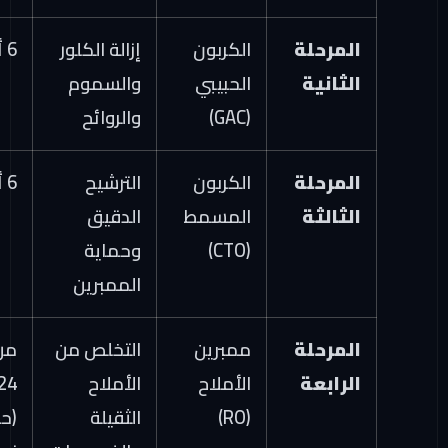
المرحلة
الكربون
إزالة الكلور
6 أشهر
الثانية
الحبيبي
والسموم
(GAC)
والروائح
المرحلة
الكربون
الترشيح
6 أشهر
الثالثة
المسمط
الدقيق
(CTO)
وحماية
الممبرين
المرحلة
ممبرين
التخلص من
من 12 إلى
الرابعة
الأملاح
الأملاح
24 شهراً
(RO)
الثقيلة
(حسب