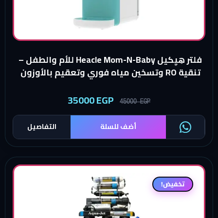
فلتر هِيِكيل Heacle Mom-N-Baby للأم والطفل –
أوزون
35000
EGP
45000
EGP
أضف للسلة
التفاصيل
فيض!