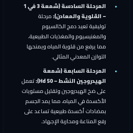
المرحلة السادسة (شمعة 3 في 1
– القلوية والمعادن):
مرحلة
توليفية تعيد دمج الكالسيوم
والمغنيسيوم والمغذيات الطبيعية،
مما يرفع من قلوية المياه ويمنحها
التوازن المعدني المثالي.
المرحلة السابعة (شمعة
الهيدروجين النشط – Hd 50):
تعمل
على ضخ الهيدروجين وتقليل مستويات
الأكسدة في المياه، مما يمد الجسم
بمضادات أكسدة طبيعية تساعد على
رفع المناعة ومحاربة الإجهاد.