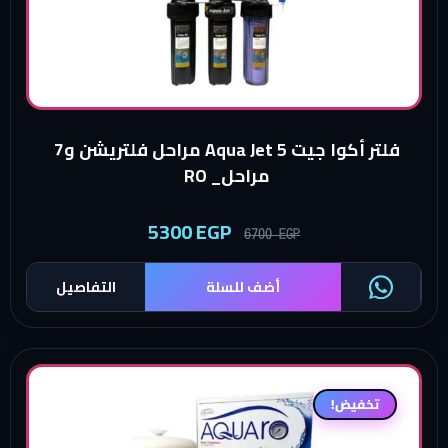
فلتر أكوا جيت Aqua Jet 5 مراحل فلتريشن و7
مراحل_ RO
5300
EGP
6700
EGP
أضف للسلة
التفاصيل
فيض!