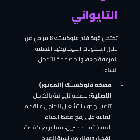
لتايواني
تكتمل قوة فلتر فلوكستك 8 مراحل من
لال المكونات الميكانيكية الأصلية
لمرفقة معه، والمصممة للتحمل
لشاق:
مضخة فلوكستك (الموتور)
الأصلية:
مضخة تايوانية بالكامل
تتميز بهدوء التشغيل الكامِل والقدرة
العالية على رفع ضغط المياه
المتدفقة للممبرين، مما يرفع كفاءة
الفصل ويقلل من نسبة المياه