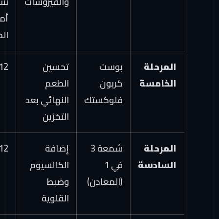
والفيروسات
نسبة
أملاح
المياه)
المرحلة
بوست
تحسين
12 شهراً
الخامسة
كربون
الطعم
فلوكستك
النهائي بعد
التخزين
المرحلة
شمعة 3
إضافة
12 شهراً
السادسة
في 1
الكالسيوم
(المعادن)
وضبط
القلوية