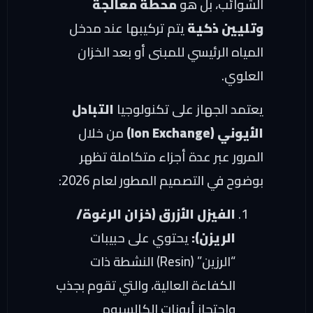
الشوائب، بل هو
محطة معالجة
وتليين ذكية
يتم تركيبها عند مدخل
المياه الرئيسي للمبنى أو بعد الخزان
العلوي.
يعتمد الجهاز على تكنولوجيا
التبادل
الأيوني (Ion Exchange)
من خلال
المرور عبر عدة أجزاء متكاملة تظهر
بوضوح في التصميم المطور لعام 2026:
الفيزل الأزرق (خزان الرغوة/
الريزن):
يحتوي على حبيبات
“الرزين” (Resin) النشطة ذات
الكفاءة العالية، والتي تقوم بجذب
واحتجاز أيونات الكالسيوم