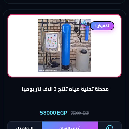
تخفيض!
محطة تحلية مياه تنتج 3 الاف لتر يوميا
58000
EGP
75000
EGP
أضف للسلة
التفاصيل