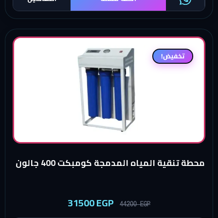
تخفيض!
محطة تنقية المياه المدمجة كومبكت 400 جالون
31500
EGP
44200
EGP