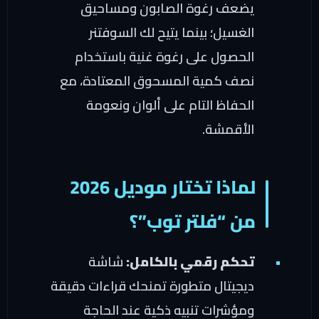
يضعف رغوة الصابون ومساحيق
الغسيل؛ بينما يتيح لك السوفتنر
الحصول على رغوة غنية باستخدام
نصف كمية المسحوق المعتادة، مع
الحفاظ التام على ألوان ونعومة
الأقمشة.
لماذا تختار موديل 2026
من “فلتر توب”؟
تحكم رقمي بالكامل:
شاشة
ديجيتال متطورة تمنحك قراءات دقيقة
ومؤشرات تنبيه ذكية عند الحاجة