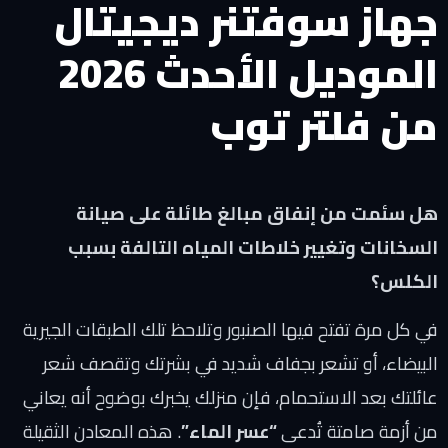
جهاز سوفتنر ديجيتال
الموديل الأحدث 2026
من فلتر توب
هل سئمت من إنفاق مبالغ طائلة على صيانة
السخانات وتغيير خلاطات المياه التالفة بسبب
الكلس؟
في كل مرة تفتح فيها الصنبور وتلاحظ تلك الطبقات الجيرية
البيضاء، أو تشعر بجفاف شديد في بشرتك وتقصف شعر
عائلتك بعد الاستحمام، فإن منزلك يخبرك بوضوح أنه يعاني
من أزمة صامتة تُدعى
“عسر الماء”
. هذه المعادن الثقيلة