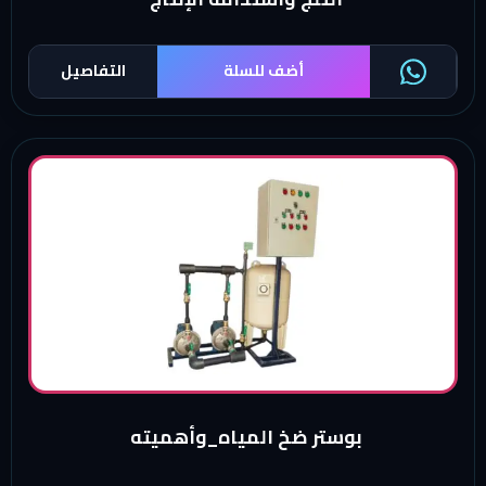
أضف للسلة
التفاصيل
بوستر ضخ المياه_وأهميته