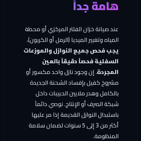
هامة جداً
عند صيانة خزان الفلتر المركزي أو محطة
المياه وتغيير الميديا (الرمل أو الكربون)،
يجب فحص جميع النوازل والموزعات
السفلية فحصاً دقيقاً بالعين
المجردة
. إن وجود نازل واحد مكسور أو
مشروخ كفيل بإفساد الشحنة الجديدة
بالكامل وهدر ملايين الحبيبات داخل
شبكة الصرف أو الإنتاج. نوصي دائماً
باستبدال النوازل القديمة إذا مر عليها
أكثر من 3 إلى 5 سنوات لضمان سلامة
المنظومة.