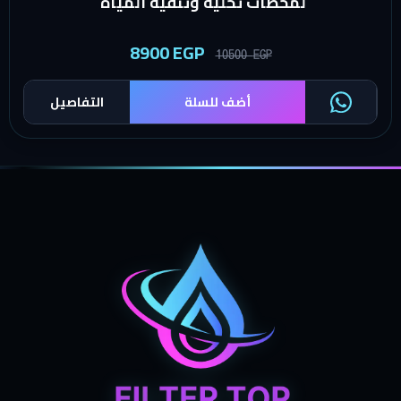
لمحطات تحلية وتنقية المياه
8900
EGP
10500
EGP
أضف للسلة
التفاصيل