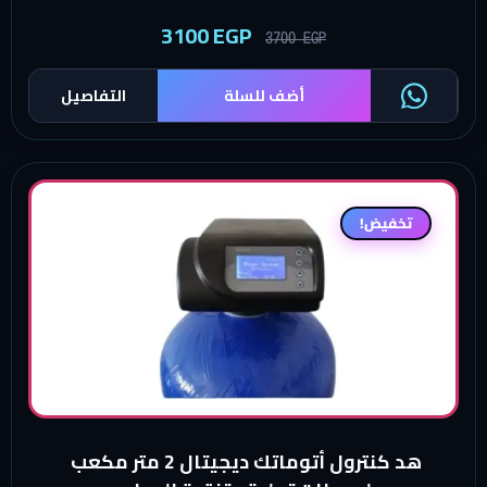
3100
EGP
3700
EGP
أضف للسلة
التفاصيل
تخفيض!
هد كنترول أتوماتك ديجيتال 2 متر مكعب