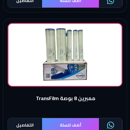
أضف للسلة
التفاصيل
ميديا معالجة المياه لمحطات التحلية ومعالجة
مياه الشرب
ممبرين 8 بوصة TransFilm
أضف للسلة
التفاصيل