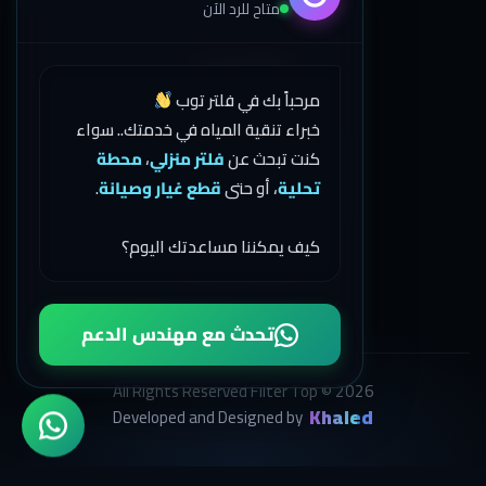
متاح للرد الآن
اتصل بنا
مرحباً بك في فلتر توب
خبراء تنقية المياه في خدمتك.. سواء
01503274333
كنت تبحث عن
فلتر منزلي
،
محطة
تحلية
، أو حتى
قطع غيار وصيانة
.
01558000886
كيف يمكننا مساعدتك اليوم؟
035563552
تحدث مع مهندس الدعم
All Rights Reserved Filter Top © 2026
Khaled
Developed and Designed by