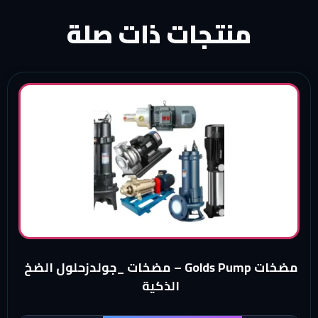
منتجات ذات صلة
مضخات Golds Pump – مضخات _جولدزحلول الضخ
الذكية