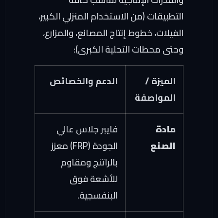
التطبيقات (من الاستخدام المنزلي الكبير،
الفيلات، خطوط إنتاج المصانع، والمزارع،
وحتى محطات التحلية الكبرى):
الميزة /
الدعم والخصائص
المواصفة
مادة
فايبر جلاس عالي
الصنع
الجودة (FRP) معزز
بالراتنج ومقاوم
للأشعة فوق
البنفسجية.