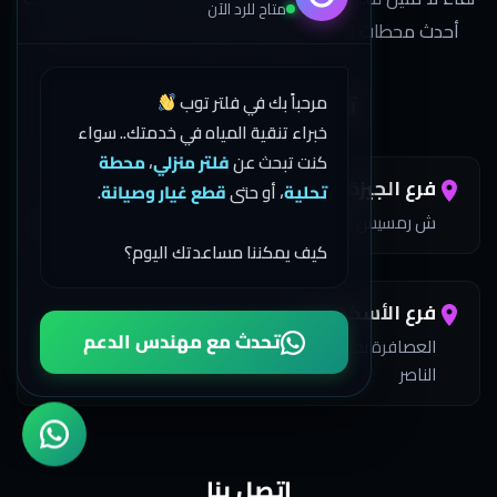
متاح للرد الآن
أحدث محطات التحلية والفلاتر المنزلية لضمان صحة عائلتك.
تقدر تزورنا في فروعنا
مرحباً بك في فلتر توب
خبراء تنقية المياه في خدمتك.. سواء
كنت تبحث عن
فلتر منزلي
،
محطة
فرع الجيزة
تحلية
، أو حتى
قطع غيار وصيانة
.
ش رمسيس أمام المغسلة الفرنسية خلف بي تك الدور الأول
كيف يمكننا مساعدتك اليوم؟
فرع الأسكندرية
تحدث مع مهندس الدعم
العصافرة بحري 3 مستشفى السبع متفرع من جمال عبد
الناصر
اتصل بنا