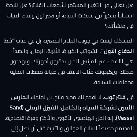
هل تعاني من التغيير المستمر لشمعات الفلاتر؟ هل تلاحظ
انسداداً متكرراً في شبكات المياه، أو تغير لون ونقاء المياه
في منشأتك؟
المشكلة ليست في جودة الفلاتر الصغيرة، بل في غياب
“خط
الدفاع الأول”
. الشوائب الكبيرة، الأتربة، الرمال، والصدأ
هي الأعداء غير المرئيين الذين يدمّرون أجهزتك، ويهددون
صحتك، ويكبدونك مئات الآلاف في صيانة محطات التحلية
وحمامات السباحة.
في
فلتر توب
، لا نقدم لك مجرد منتج، بل نمنحك
الحارس
الأمين لشبكة المياه بالكامل: الفيزل الرملي (Sand
Vessel)
. إنه الحل الهندسي الأقوى والأكثر وفرة اقتصادية،
المصمم خصيصاً لابتلاع العوالق والأتربة قبل أن تصل إلى