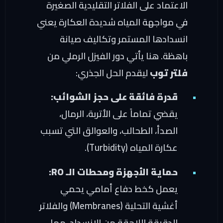
الاعتماد على الفلاتر التقليدية الصغيرة
في مواجهة المياه شديدة العكارة يعني
انسدادها المستمر وتكاليف صيانة
باهظة. هنا يأتي دور الفيزل الرملي من
فلتر توب
ليقدم الحل الجذري:
قدرة فائقة على حجز الشوائب:
يقضي تماماً على الأتربة، الرمال،
الصدأ، الطحالب، والعوالق التي تسبب
عكارة المياه (Turbidity).
حماية الأجهزة ومحطات الـ RO:
يعمل كخط دفاع أمامي يحمي
أغشية التحلية (Membranes) والفلاتر
الدقيقة اللاحقة من الانسداد، مما