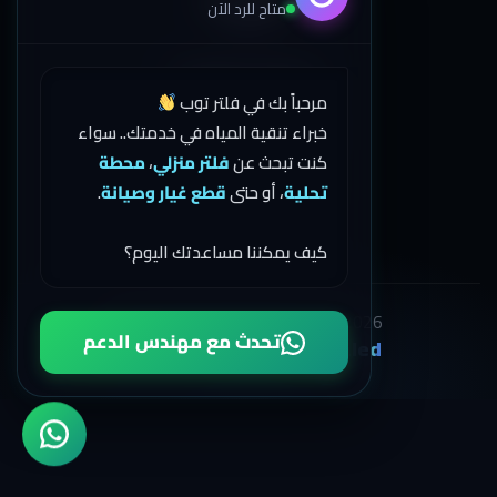
اتصل بنا
متاح للرد الآن
01503274333
مرحباً بك في فلتر توب
01558000886
خبراء تنقية المياه في خدمتك.. سواء
كنت تبحث عن
فلتر منزلي
،
محطة
035563552
تحلية
، أو حتى
قطع غيار وصيانة
.
كيف يمكننا مساعدتك اليوم؟
All Rights Reserved Filter Top © 2026
تحدث مع مهندس الدعم
Khaled
Developed and Designed by