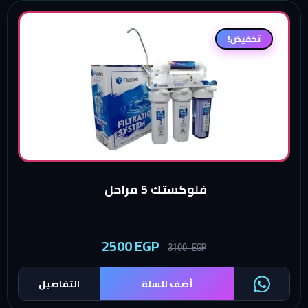
تخفيض!
فلوكستك 5 مراحل
2500
EGP
3100
EGP
أضف للسلة
التفاصيل