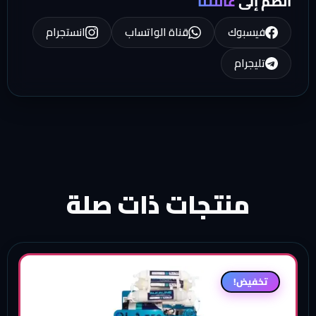
انضم إلى
عائلتنا
فيسبوك
قناة الواتساب
انستجرام
تليجرام
منتجات ذات صلة
تخفيض!