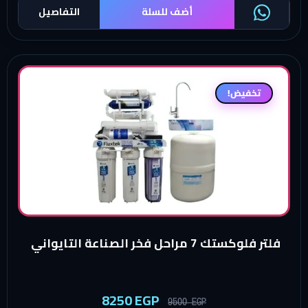
أضف للسلة
التفاصيل
تخفيض!
فلتر فلوكستك 7 مراحل فخر الصناعة التايواني
8250
EGP
9500
EGP