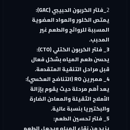
2
_فلتر الكربون الحبيبي (GAC):
يمتص الكلور والمواد العضوية
المسببة للروائح والطعم غير
المحبب.
3
_ فلتر الكربون الكتلي (CTO):
يحسن طعم المياه بشكل فعال
قبل مراحل التنقية المتقدمة.
4_
ممبرين RO (التناضح العكسي):
يعد أهم مرحلة حيث يقوم بإزالة
الأملاح الثقيلة والمعادن الضارة
والبكتيريا بنسبة عالية.
5_
فلتر تحسين الطعم:
يزيد من نقاء المياه ويجعل الطعم