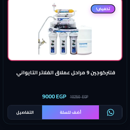
تخفيض!
فلتركوجين 9 مراحل عملاق الفلاتر التايواني
9000
EGP
10250
EGP
أضف للسلة
التفاصيل