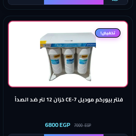
تخفيض!
فلتر بيوركم موديل CE-7 خزان 12 لتر ضد الصدأ
6800
EGP
7000
EGP