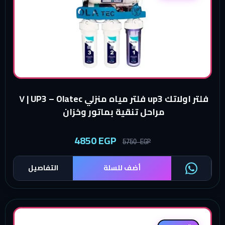
فلتر اولاتك up3 فلتر مياه منزلي UP3 – Olatec | ٧
مراحل تنقية بماتور وخزان
4850
EGP
5750
EGP
أضف للسلة
التفاصيل