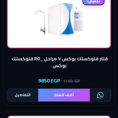
تخفيض!
فلتر فلوكستك بوكس ٧ مراحل _RO فلوكستك
بوكس
9850
EGP
11100
EGP
أضف للسلة
التفاصيل