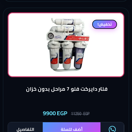
تخفيض!
فلتر دايركت فلو 7 مراحل بدون خزان
9900
EGP
11250
EGP
أضف للسلة
التفاصيل