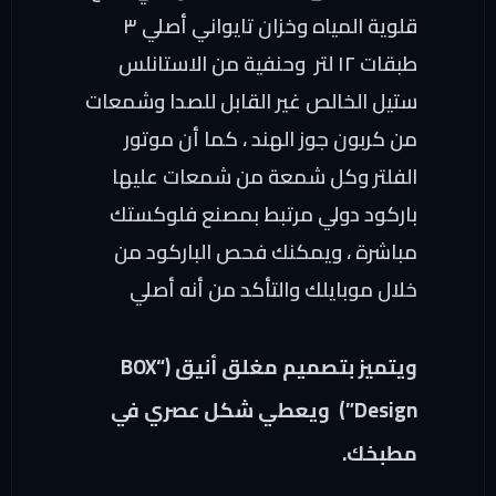
قلوية المياه وخزان تايواني أصلي ٣
طبقات ١٢ لتر وحنفية من الاستانلس
ستيل الخالص غير القابل للصدا وشمعات
من كربون جوز الهند ، كما أن موتور
الفلتر وكل شمعة من شمعات عليها
باركود دولي مرتبط بمصنع فلوكستك
مباشرة ، ويمكنك فحص الباركود من
خلال موبايلك والتأكد من أنه أصلي
ويتميز بتصميم مغلق أنيق (“BOX
Design”) ويعطي شكل عصري في
مطبخك.