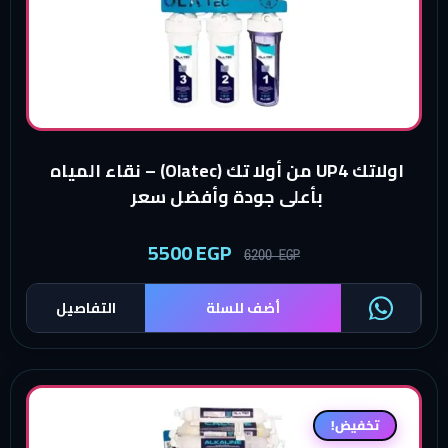
اولاتك UP4 من أولا تك (Olatec) – نقاء المياه
بأعلى جودة وأفضل سعر
5500
EGP
6200
EGP
أضف للسلة
التفاصيل
تخفيض!