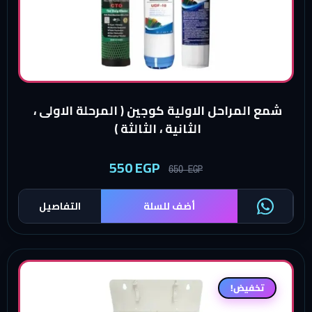
شمع المراحل الاولية كوجين ( المرحلة الاولى ،
الثانية ، الثالثة )
550
EGP
650
EGP
أضف للسلة
التفاصيل
تخفيض!