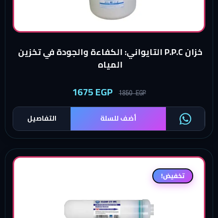
خزان P.P.C التايواني: الكفاءة والجودة في تخزين
المياه
1675
EGP
1850
EGP
أضف للسلة
التفاصيل
تخفيض!