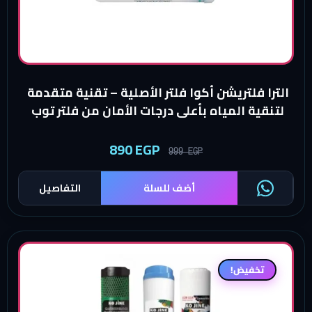
الترا فلتريشن أكوا فلتر الأصلية – تقنية متقدمة
لتنقية المياه بأعلى درجات الأمان من فلتر توب
890
EGP
999
EGP
أضف للسلة
التفاصيل
تخفيض!