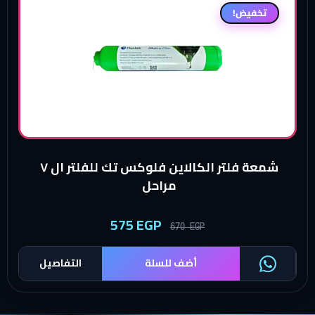
تخفيض!
شمعة فلتر الكالاين فلوكس تك للفلتر ال ٧
مراحل
575
EGP
670
EGP
أضف للسلة
التفاصيل