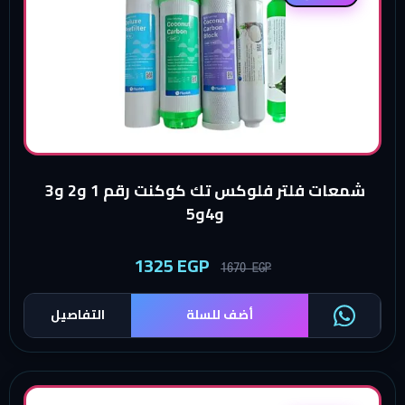
شمعات فلتر فلوكس تك كوكنت رقم 1 و2 و3
و4و5
1325
EGP
1670
EGP
أضف للسلة
التفاصيل