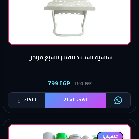
شاسيه استاند للفتلر السبع مراحل
799
EGP
1100
EGP
أضف للسلة
التفاصيل
تخفيض!