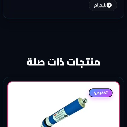
تليجرام
منتجات ذات صلة
تخفيض!