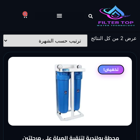
0
عرض ⁦2⁩ من كل النتائج
تخفيض!
محطة بولندية لتنقية المياة على مرحلتين