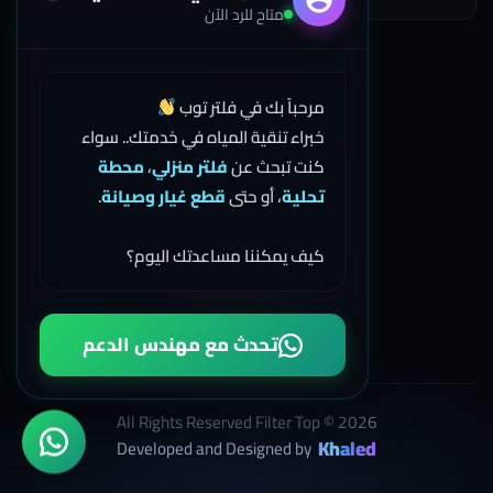
متاح للرد الآن
اتصل بنا
مرحباً بك في فلتر توب
خبراء تنقية المياه في خدمتك.. سواء
كنت تبحث عن
فلتر منزلي
،
محطة
01503274333
تحلية
، أو حتى
قطع غيار وصيانة
.
01558000886
كيف يمكننا مساعدتك اليوم؟
035563552
تحدث مع مهندس الدعم
All Rights Reserved Filter Top © 2026
Khaled
Developed and Designed by