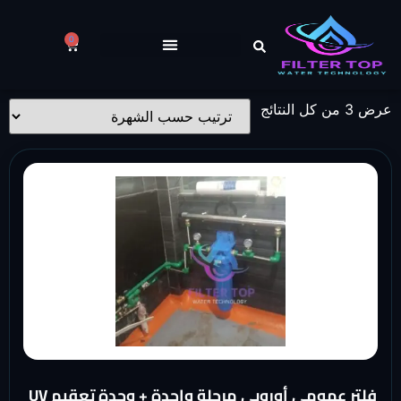
0
عرض ⁦3⁩ من كل النتائج
فلتر عمومي أوروبي مرحلة واحدة + وحدة تعقيم UV