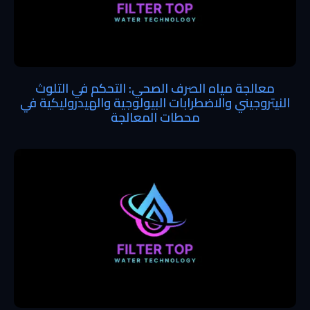
معالجة مياه الصرف الصحي: التحكم في التلوث
النيتروجيني والاضطرابات البيولوجية والهيدروليكية في
محطات المعالجة