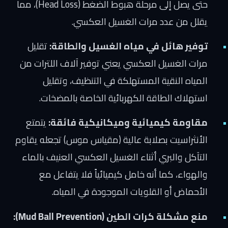
حتى يصل إلى مرحلة هبوط الضغط (Head Loss)، مما
يقلل من عدد مرات الغسيل العكسي.
توفير هائل في مياه الغسيل والطاقة:
تقليل
مرات الغسيل العكسي يعني توفير آلاف اللترات من
المياه النقية المستهلكة في التنظيف، وتقليل
استهلاك الطاقة الكهربائية الخاصة بالمضخات.
مقاومة كيميائية وميكانيكية فائقة:
يتمتع
الأنثراسيت بصلابة عالية (مقياس موس) تجعله يقاوم
التآكل والبري أثناء الغسيل العكسي العنيف بالماء
والهواء، كما أنه خامل كيميائياً فلا يتفاعل مع
الأحماض أو القلويات الموجودة في المياه.
منع مشكلة كرات الطين (Mud Ball Prevention):