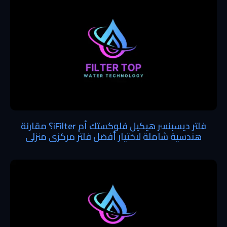
فلتر ديسبنسر هيكيل فلوكستك أم iFilter؟ مقارنة
هندسية شاملة لاختيار أفضل فلتر مركزي منزلي