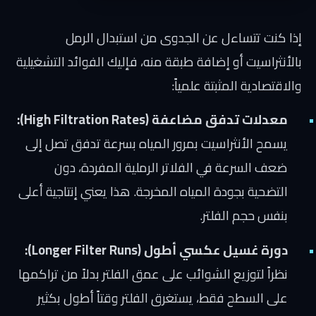
إذا كنت تتساءل عن الجدوى من استبدال الرمل
بالأنثراسيت أو إضافة طبقة منه، فإليك الفوائد التشغيلية
والاقتصادية المثبتة علمياً:
معدلات تدفق مضاعفة (High Filtration Rates):
يسمح الأنثراسيت بمرور المياه بسرعة تدفق تصل إلى
ضعف السرعة في الفلاتر الرملية المفردة، دون
التضحية بجودة المياه المخرجة. هذا يعني إنتاجية أعلى
بنفس حجم الفلتر.
دورة غسيل عكسي أطول (Longer Filter Runs):
نظراً لتوزيع الشوائب على عمق الفلتر بدلاً من تراكمها
على السطح فقط، يستغرق الفلتر وقتاً أطول بكثير