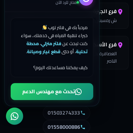
متاح للرد الآن
فرع الجيزة
ش رمسيس أمام المغسلة الفرنسية خلف بي تك الدور الأول
مرحباً بك في فلتر توب
خبراء تنقية المياه في خدمتك.. سواء
كنت تبحث عن
فلتر منزلي
،
محطة
فرع الأسكندرية
تحلية
، أو حتى
قطع غيار وصيانة
.
العصافرة بحري 3 مستشفى السبع متفرع من جمال عبد
الناصر
كيف يمكننا مساعدتك اليوم؟
اتصل بنا
تحدث مع مهندس الدعم
01503274333
01558000886