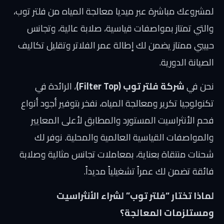
لمشروعك مباشرة عبر
ميديا معالجة المياه من فلتر توب
،
والتي تمتاز بمواصفات قياسية، صلابة عالية، وتجانس
حبيبي ممتاز يضمن لك إطالة عمر الفلاتر وتقليل تكاليف
الصيانة الدورية.
نحن في
شركة فلتر توب (Filter Top)
، الرائدة في
تكنولوجيا تكرير ومعالجة المياه، نفخر بتوفير أجود أنواع
فحم الأنثراسيت المستورد والمطابق لأعلى المعايير
والمواصفات القياسية العالمية والمحلية. نوفر لك
شحنات منتقاة بعناية، بمعاملات تجانس مثالية وصلابة
فائقة تضمن لك عمراً تشغيلياً مديداً.
لماذا تختار “فلتر توب” لشراء الأنثراسيت
ومستلزمات المعالجة؟