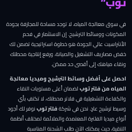
توب”
في سوق معالجة المياه، لا توجد مساحة للمجازفة بجودة
المكونات ووسائط الترشيح. إن الاستثمار في فحم
الأنثراسيت عالي الجودة هو خطوة استراتيجية تضمن لك
خفض مصاريف التشغيل والصيانة، ورفع إنتاجية محطتك
ونقاء مياهك إلى أقصى حد ممكن.
احصل على أفضل وسائط الترشيح وميديا معالجة
المياه من فلتر توب
لضمان أعلى مستويات النقاء
والكفاءة التشغيلية في فلاتر محطتك، لا تكتفِ بأي
وسيط ترشيح عادٍ. نحن في شركة
فلتر توب
نوفر لك أجود
أنواع ميديا الفلترة المعتمدة والملائمة لمختلف أنظمة
التنقية، حيث يمكنك الآن طلب الشحنة المناسبة