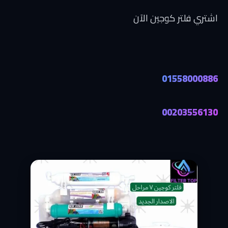
اشتري فلتر كوجين ا
لآن
01558000886
00203556130