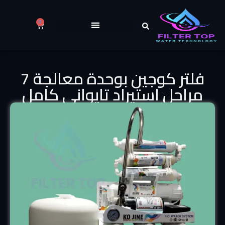
0
فلتر كوجين بوحدة معالجة 7
مراحل استيراد تايواني كامل