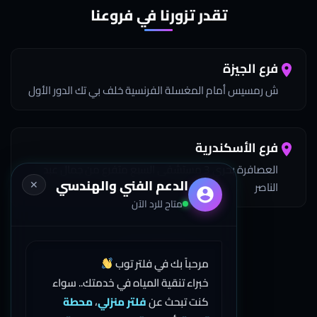
تقدر تزورنا في فروعنا
فرع الجيزة
ش رمسيس أمام المغسلة الفرنسية خلف بي تك الدور الأول
فرع الأسكندرية
العصافرة بحري 3 مستشفى السبع متفرع من جمال عبد
الدعم الفني والهندسي
✕
الناصر
متاح للرد الآن
اتصل بنا
مرحباً بك في فلتر توب
خبراء تنقية المياه في خدمتك.. سواء
كنت تبحث عن
فلتر منزلي
،
محطة
01503274333